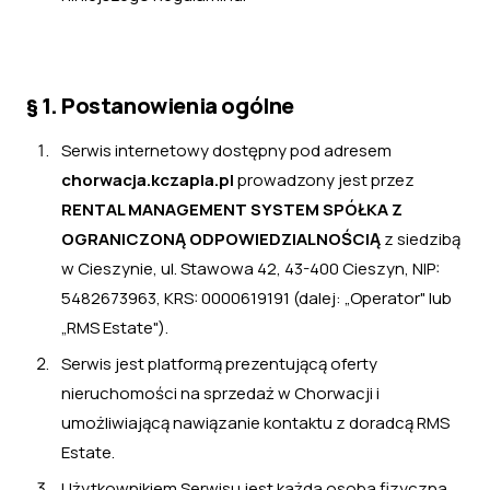
§ 1. Postanowienia ogólne
Serwis internetowy dostępny pod adresem
chorwacja.kczapla.pl
prowadzony jest przez
RENTAL MANAGEMENT SYSTEM SPÓŁKA Z
OGRANICZONĄ ODPOWIEDZIALNOŚCIĄ
z siedzibą
w Cieszynie, ul. Stawowa 42, 43-400 Cieszyn, NIP:
5482673963, KRS: 0000619191 (dalej: „Operator" lub
„RMS Estate").
Serwis jest platformą prezentującą oferty
nieruchomości na sprzedaż w Chorwacji i
umożliwiającą nawiązanie kontaktu z doradcą RMS
Estate.
Użytkownikiem Serwisu jest każda osoba fizyczna,