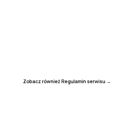
RMS Estate Sp. z o.o.
ul. Stawowa 42, 43-400 Cieszyn
chorwacja@rmsestate.pl
+48 570 808 101
Zobacz również Regulamin serwisu →