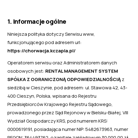
1. Informacje ogólne
Niniejsza polityka dotyczy Serwisu www,
funkcjonującego pod adresem url:
https://chorwacja.kczapla.pl/
Operatorem serwisu oraz Administratorem danych
osobowych jest:
RENTAL MANAGEMENT SYSTEM
SPÓŁKA Z OGRANICZONĄ ODPOWIEDZIALNOŚCIĄ
z
siedzibą w Cieszynie, pod adresem: ul. Stawowa 42, 43-
400 Cieszyn, Polska, wpisana do Rejestru
Przedsiębiorców Krajowego Rejestru Sądowego,
prowadzonego przez Sąd Rejonowy w Bielsku-Białej, VIII
Wydział Gospodarczy KRS, pod numerem KRS:
0000619191, posiadająca numer NIP: 5482673963, numer
REGON: 364493762, o kapitale zakładowym 30 000,00 zł