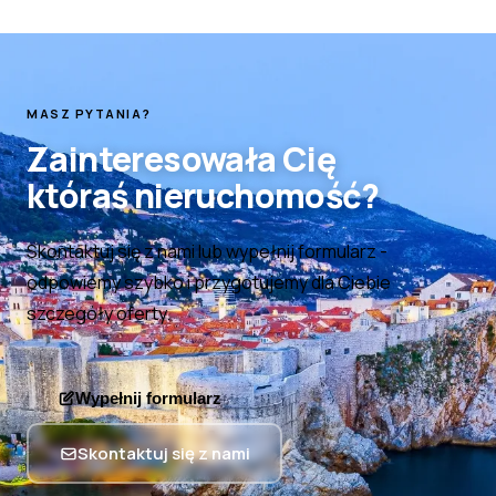
MASZ PYTANIA?
Zainteresowała Cię
któraś nieruchomość?
Skontaktuj się z nami lub wypełnij formularz
-
odpowiemy szybko i przygotujemy dla Ciebie
szczegóły oferty.
Wypełnij formularz
Skontaktuj się z nami