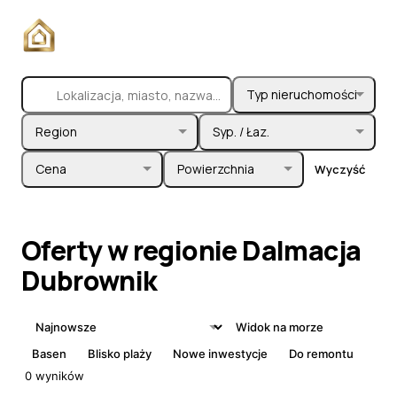
Typ nieruchomości
Region
Syp. / Łaz.
Cena
Powierzchnia
Wyczyść
Oferty
w
regionie
Dalmacja
Dubrownik
Widok na morze
Basen
Blisko plaży
Nowe inwestycje
Do remontu
0
wyników