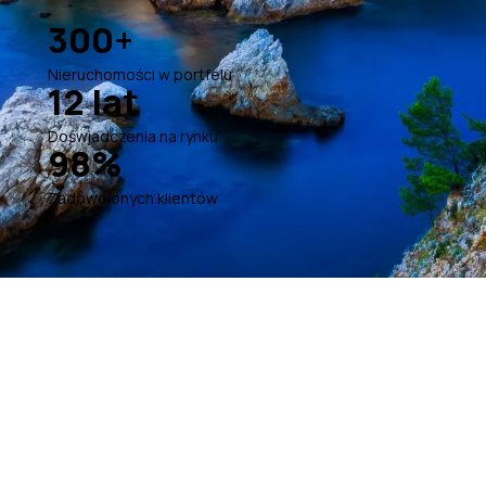
300+
Nieruchomości w portfelu
12 lat
Doświadczenia na rynku
98%
Zadowolonych klientów