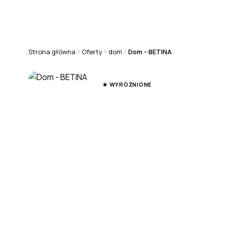
+48 570 808 101
chorwacja@rmsestate.pl
Strona główna
Oferty
dom
Dom - BETINA
DOM
★ WYRÓŻNIONE