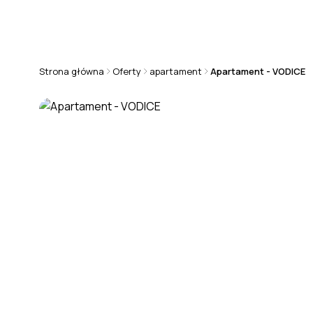
+48 570 808 101
chorwacja@rmsestate.pl
Strona główna
Oferty
apartament
Apartament - VODICE
APARTAMENT