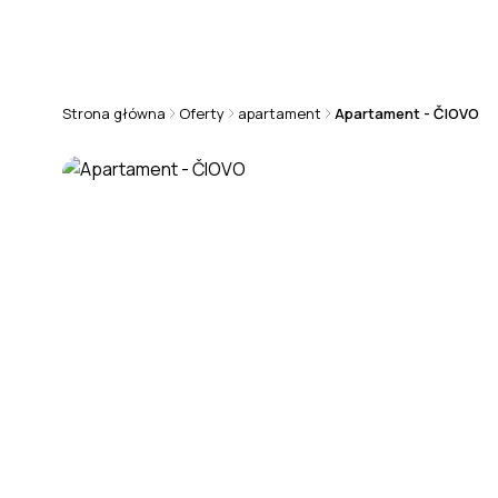
+48 570 808 101
chorwacja@rmsestate.pl
Strona główna
Oferty
apartament
Apartament - ČIOVO
APARTAMENT