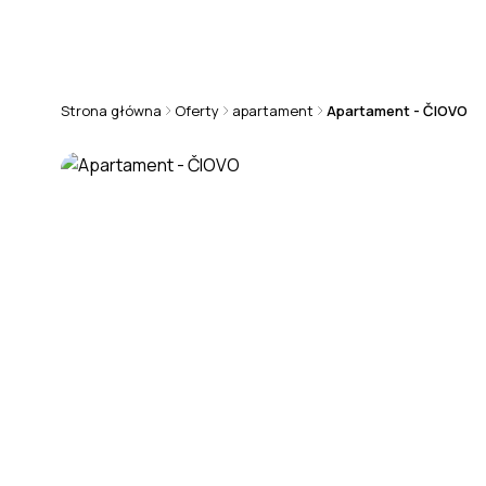
+48 570 808 101
chorwacja@rmsestate.pl
Strona główna
Oferty
apartament
Apartament - ČIOVO
APARTAMENT