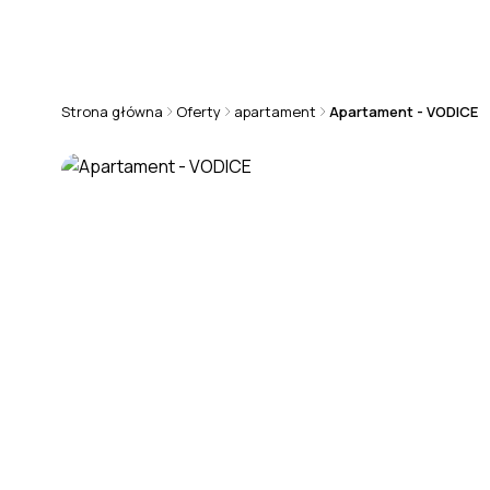
+48 570 808 101
chorwacja@rmsestate.pl
Strona główna
Oferty
apartament
Apartament - VODICE
APARTAMENT