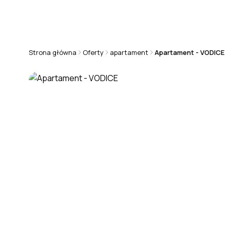
+48 570 808 101
chorwacja@rmsestate.pl
Strona główna
Oferty
apartament
Apartament - VODICE
APARTAMENT