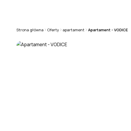
+48 570 808 101
chorwacja@rmsestate.pl
Strona główna
Oferty
apartament
Apartament - VODICE
APARTAMENT