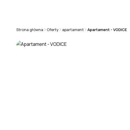
+48 570 808 101
chorwacja@rmsestate.pl
Strona główna
Oferty
apartament
Apartament - VODICE
APARTAMENT