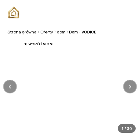
Strona główna
Oferty
dom
Dom - VODICE
DOM
★ WYRÓŻNIONE
1
/
30