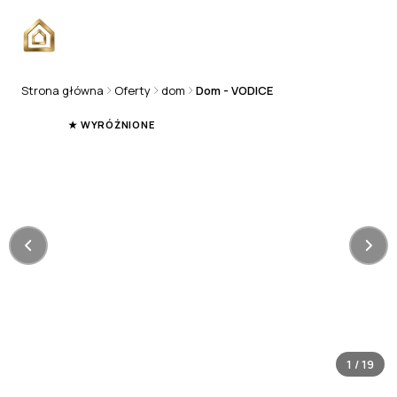
Strona główna
Oferty
dom
Dom - VODICE
DOM
★ WYRÓŻNIONE
1
/
19